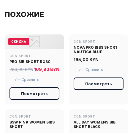
ПОХОЖИЕ
СКИДКА
CCN SPORT
NOVA PRO BIBS SHORT
NAUTICA BLUE
CCN SPORT
165,00
BYN
PRO BIB SHORT БФВС
Первоначальная
Текущая
289,90
BYN
109,90
BYN
+ Сравнить
цена
цена:
+ Сравнить
составляла
109,90 BYN.
Посмотреть
289,90 BYN.
Посмотреть
CCN SPORT
CCN SPORT
BSW PINK WOMEN BIBS
ALL DAY WOMENS BIB
SHORT
SHORT BLACK