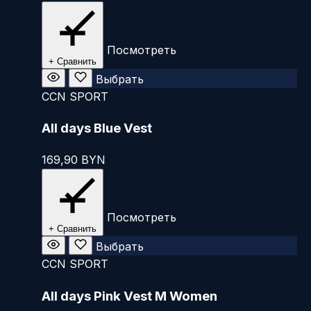
Посмотреть
+ Сравнить
Этот
Выбрать
товар
CCN SPORT
имеет
All days Blue Vest
несколько
вариаций.
169,90
BYN
Опции
можно
выбрать
на
Посмотреть
+ Сравнить
странице
Этот
Выбрать
товара.
товар
CCN SPORT
имеет
All days Pink Vest M Women
несколько