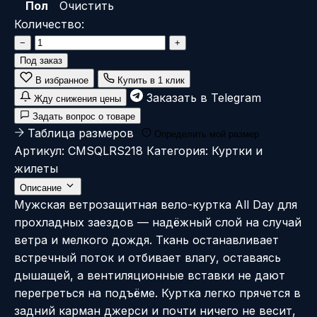
Пол
Очистить
Количество:
Количество
−
+
товара
Под заказ
All
В избранное
Купить в 1 клик
Day
Заказать в Telegram
Жду снижения цены
Wind
Задать вопрос о товаре
Jacket
Таблица размеров
Определить мой размер
Dull
Артикул:
CMSQLRS218
Категория:
Куртки и
Blck
жилеты
Описание
Мужская ветрозащитная вело-куртка All Day для
прохладных заездов — надёжный слой на случай
ветра и мелкого дождя. Ткань останавливает
встречный поток и отбивает влагу, оставаясь
дышащей, а вентиляционные вставки не дают
перегреться на подъёме. Куртка легко прячется в
задний карман джерси и почти ничего не весит,