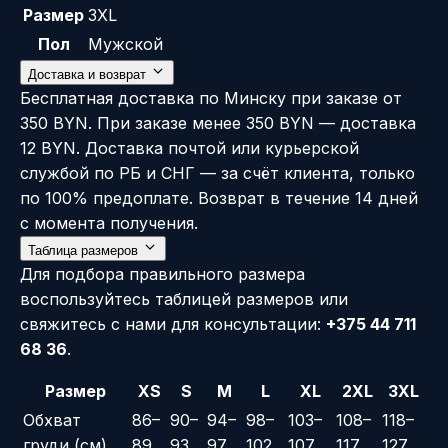
Размер
3XL
Пол
Мужской
Доставка и возврат
Бесплатная доставка по Минску при заказе от
350 BYN. При заказе менее 350 BYN — доставка
12 BYN. Доставка почтой или курьерской
службой по РБ и СНГ — за счёт клиента, только
по 100% предоплате. Возврат в течение 14 дней
с момента получения.
Таблица размеров
Для подбора правильного размера
воспользуйтесь
таблицей размеров
или
свяжитесь с нами для консультации:
+375 44 711
68 36
.
Размер
XS
S
M
L
XL
2XL
3XL
Обхват
86–
90–
94–
98–
103–
108–
118–
груди (см)
89
93
97
102
107
117
127