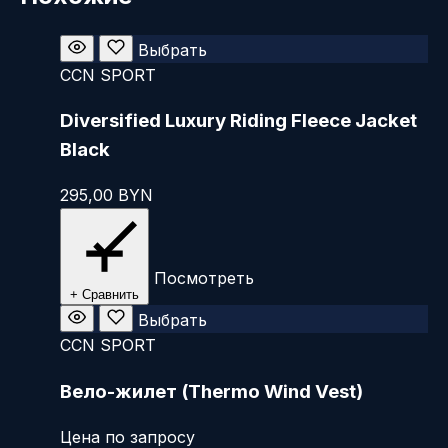
Этот
Выбрать
товар
CCN SPORT
имеет
Diversified Luxury Riding Fleece Jacket
несколько
вариаций.
Black
Опции
295,00
BYN
можно
выбрать
на
странице
Посмотреть
товара.
+ Сравнить
Выбрать
CCN SPORT
Вело-жилет (Thermo Wind Vest)
Цена по запросу