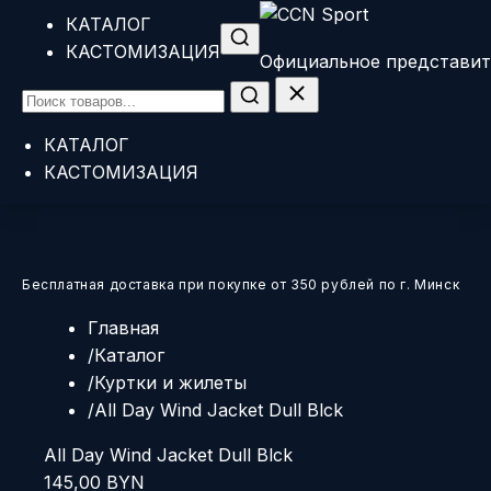
КАТАЛОГ
Главная
КАСТОМИЗАЦИЯ
/
Каталог
Официальное представит
/
Куртки и жилеты
/
All Day Wind Jacket Dull Blck
КАТАЛОГ
КАСТОМИЗАЦИЯ
Главная
/
Каталог
/
Куртки и жилеты
/
All Day Wind Jacket Dull Blck
All Day Wind Jacket Dull Blck
145,00
BYN